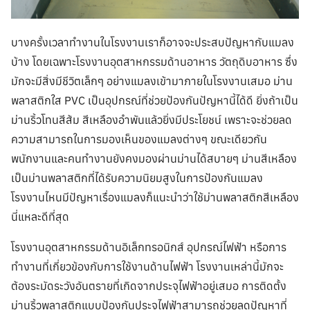
บางครั้งเวลาทำงานในโรงงานเราก็อาจจะประสบปัญหากับแมลง
บ้าง โดยเฉพาะโรงงานอุตสาหกรรมด้านอาหาร วัตถุดิบอาหาร ซึ่ง
มักจะมีสิ่งมีชีวิตเล็กๆ อย่างแมลงเข้ามาภายในโรงงานเสมอ ม่าน
พลาสติกใส PVC เป็นอุปกรณ์ที่ช่วยป้องกันปัญหานี้ได้ดี ยิ่งถ้าเป็น
ม่านริ้วโทนสีส้ม สีเหลืองอำพันแล้วยิ่งมีประโยชน์ เพราะจะช่วยลด
ความสามารถในการมองเห็นของแมลงต่างๆ ขณะเดียวกัน
พนักงานและคนทำงานยังคงมองผ่านม่านได้สบายๆ ม่านสีเหลือง
เป็นม่านพลาสติกที่ได้รับความนิยมสูงในการป้องกันแมลง
โรงงานไหนมีปัญหาเรื่องแมลงก็แนะนำว่าใช้ม่านพลาสติกสีเหลือง
นี่แหละดีที่สุด
โรงงานอุตสาหกรรมด้านอิเล็กทรอนิกส์ อุปกรณ์ไฟฟ้า หรือการ
ทำงานที่เกี่ยวข้องกับการใช้งานด้านไฟฟ้า โรงงานเหล่านี้มักจะ
ต้องระมัดระวังอันตรายที่เกิดจากประจุไฟฟ้าอยู่เสมอ การติดตั้ง
ม่านริ้วพลาสติกแบบป้องกันประจุไฟฟ้าสามารถช่วยลดปัญหาที่