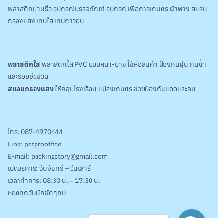
พลาสติกม่านริ้ว อุปกรณ์บรรจุภัณฑ์ อุปกรณ์เพื่อการเกษตร ผ้าฟาง สแลน
กรองแสง เทปใส เทปกาวย่น
พลาสติกใส
พลาสติกใส PVC แบบหนา-บาง ใช้ห่อสินค้า ป้องกันฝุ่น กันน้ำ
และรอยขีดข่วน
สแลนกรองแสง
ใช้คลุมโรงเรือน แปลงเกษตร ช่วยป้องกันแดดและลม
โทร:
087-4970444
Line:
pstprooffice
E-mail:
packingstory@gmail.com
เปิดบริการ: วันจันทร์ – วันเสาร์
เวลาทำการ: 08:30 น. – 17:30 น.
หยุดทุกวันนักขัตฤกษ์