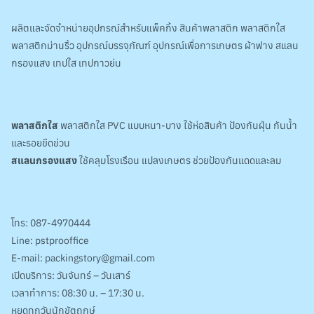
ผลิตและจัดจำหน่ายอุปกรณ์สำหรับแพ็คกิ้ง สินค้าพลาสติก พลาสติกใส
พลาสติกม่านริ้ว อุปกรณ์บรรจุภัณฑ์ อุปกรณ์เพื่อการเกษตร ผ้าฟาง สแลน
กรองแสง เทปใส เทปกาวย่น
พลาสติกใส
พลาสติกใส PVC แบบหนา-บาง ใช้ห่อสินค้า ป้องกันฝุ่น กันน้ำ
และรอยขีดข่วน
สแลนกรองแสง
ใช้คลุมโรงเรือน แปลงเกษตร ช่วยป้องกันแดดและลม
โทร:
087-4970444
Line:
pstprooffice
E-mail:
packingstory@gmail.com
เปิดบริการ: วันจันทร์ – วันเสาร์
เวลาทำการ: 08:30 น. – 17:30 น.
หยุดทุกวันนักขัตฤกษ์