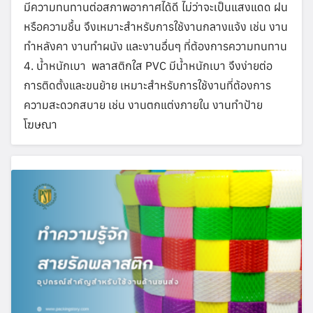
มีความทนทานต่อสภาพอากาศได้ดี ไม่ว่าจะเป็นแสงแดด ฝน
หรือความชื้น จึงเหมาะสำหรับการใช้งานกลางแจ้ง เช่น งาน
ทำหลังคา งานทำผนัง และงานอื่นๆ ที่ต้องการความทนทาน
4. น้ำหนักเบา พลาสติกใส PVC มีน้ำหนักเบา จึงง่ายต่อ
การติดตั้งและขนย้าย เหมาะสำหรับการใช้งานที่ต้องการ
ความสะดวกสบาย เช่น งานตกแต่งภายใน งานทำป้าย
โฆษณา