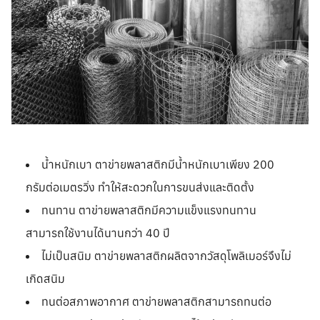
น้ำหนักเบา ตาข่ายพลาสติกมีน้ำหนักเบาเพียง 200
กรัมต่อเมตรวิ่ง ทำให้สะดวกในการขนส่งและติดตั้ง
ทนทาน ตาข่ายพลาสติกมีความแข็งแรงทนทาน
สามารถใช้งานได้นานกว่า 40 ปี
ไม่เป็นสนิม ตาข่ายพลาสติกผลิตจากวัสดุโพลิเมอร์จึงไม่
เกิดสนิม
ทนต่อสภาพอากาศ ตาข่ายพลาสติกสามารถทนต่อ