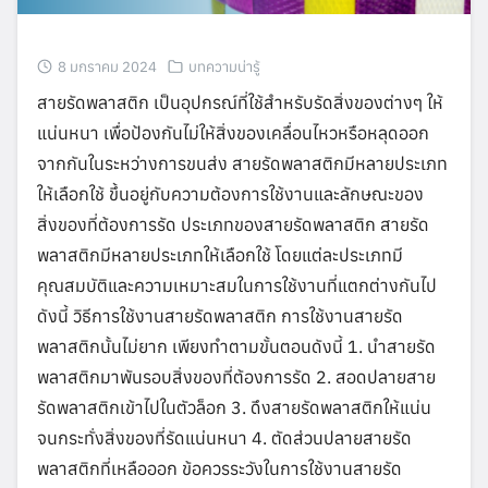
8 มกราคม 2024
บทความน่ารู้
สายรัดพลาสติก เป็นอุปกรณ์ที่ใช้สำหรับรัดสิ่งของต่างๆ ให้
แน่นหนา เพื่อป้องกันไม่ให้สิ่งของเคลื่อนไหวหรือหลุดออก
จากกันในระหว่างการขนส่ง สายรัดพลาสติกมีหลายประเภท
ให้เลือกใช้ ขึ้นอยู่กับความต้องการใช้งานและลักษณะของ
สิ่งของที่ต้องการรัด ประเภทของสายรัดพลาสติก สายรัด
พลาสติกมีหลายประเภทให้เลือกใช้ โดยแต่ละประเภทมี
คุณสมบัติและความเหมาะสมในการใช้งานที่แตกต่างกันไป
ดังนี้ วิธีการใช้งานสายรัดพลาสติก การใช้งานสายรัด
พลาสติกนั้นไม่ยาก เพียงทำตามขั้นตอนดังนี้ 1. นำสายรัด
พลาสติกมาพันรอบสิ่งของที่ต้องการรัด 2. สอดปลายสาย
รัดพลาสติกเข้าไปในตัวล็อก 3. ดึงสายรัดพลาสติกให้แน่น
จนกระทั่งสิ่งของที่รัดแน่นหนา 4. ตัดส่วนปลายสายรัด
พลาสติกที่เหลือออก ข้อควรระวังในการใช้งานสายรัด